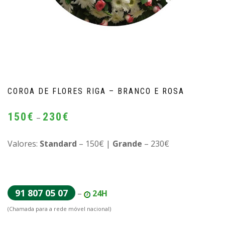
COROA DE FLORES RIGA – BRANCO E ROSA
Price
150
€
230
€
–
range:
150€
Valores:
Standard
– 150€ |
Grande
– 230€
through
230€
91 807 05 07
–
24H
(Chamada para a rede móvel nacional)