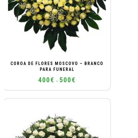
on
the
product
page
COROA DE FLORES MOSCOVO – BRANCO
PARA FUNERAL
Price
400
€
500
€
–
range:
400€
This
through
product
500€
has
multiple
variants.
The
options