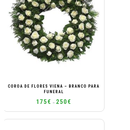
may
be
chosen
on
the
product
page
COROA DE FLORES VIENA – BRANCO PARA
FUNERAL
Price
175
€
250
€
–
range:
175€
This
through
product
250€
has