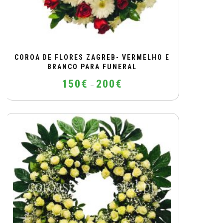
COROA DE FLORES ZAGREB- VERMELHO E
BRANCO PARA FUNERAL
Price
150
€
200
€
–
range:
150€
This
through
product
200€
has
multiple
variants.
The
options
may
be
chosen