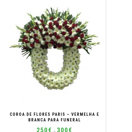
multiple
variants.
The
options
may
be
chosen
on
the
product
page
COROA DE FLORES PARIS – VERMELHA E
BRANCA PARA FUNERAL
Price
250
€
300
€
–