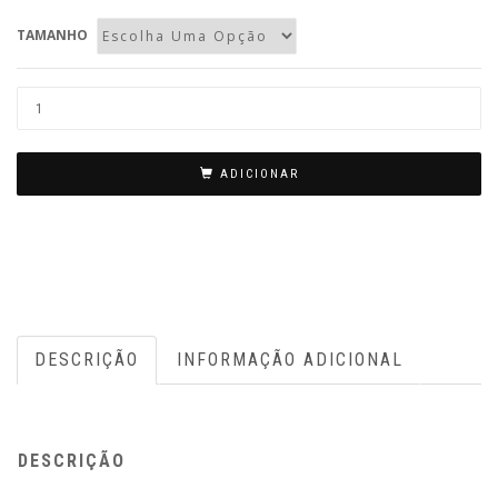
TAMANHO
Quantidade
de
Coroa
ADICIONAR
de
flores
Riga
-
branco
e
DESCRIÇÃO
INFORMAÇÃO ADICIONAL
rosa
DESCRIÇÃO