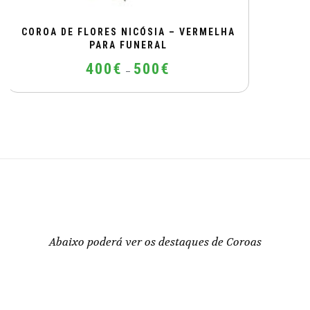
COROA DE FLORES NICÓSIA – VERMELHA
PARA FUNERAL
Price
400
€
500
€
–
range:
400€
This
through
product
500€
has
multiple
variants.
The
options
may
be
Abaixo poderá ver os destaques de Coroas
chosen
on
the
product