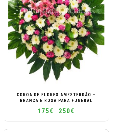
options
may
be
chosen
on
the
product
page
COROA DE FLORES AMESTERDÃO –
BRANCA E ROSA PARA FUNERAL
Price
175
€
250
€
–
range:
175€
This
through
product