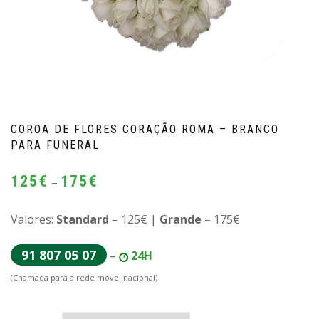
COROA DE FLORES CORAÇÃO ROMA – BRANCO
PARA FUNERAL
Price
125
€
175
€
–
range:
125€
Valores:
Standard
– 125€ |
Grande
– 175€
through
91 807 05 07
–
24H
175€
(Chamada para a rede móvel nacional)