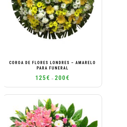
COROA DE FLORES LONDRES – AMARELO
PARA FUNERAL
Price
125
€
200
€
–
range:
125€
This
through
product
200€
has
multiple
variants.
The