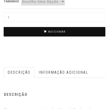
TAMANHO
Quantidade
de
Coroa
ADICIONAR
de
flores
Coração
Roma
-
branco
DESCRIÇÃO
INFORMAÇÃO ADICIONAL
para
funeral
DESCRIÇÃO