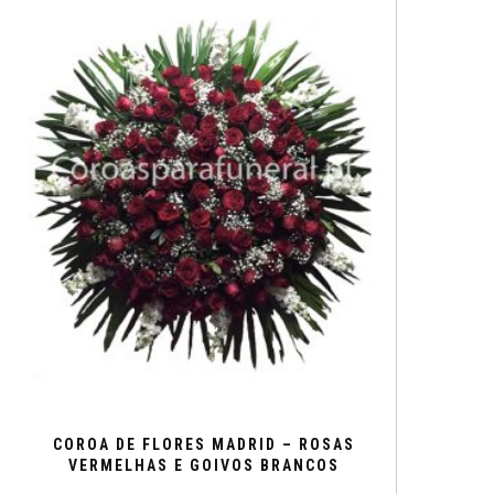
250€
has
multiple
variants.
The
options
may
be
chosen
on
the
product
page
COROA DE FLORES MADRID – ROSAS
VERMELHAS E GOIVOS BRANCOS
Price