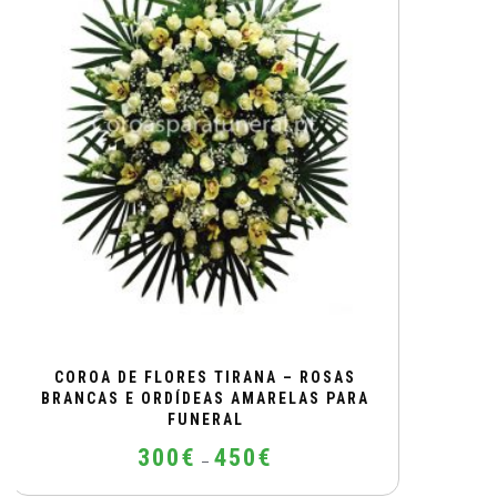
The
options
may
be
chosen
on
the
product
page
COROA DE FLORES TIRANA – ROSAS
BRANCAS E ORDÍDEAS AMARELAS PARA
FUNERAL
Price
300
€
450
€
–
range: