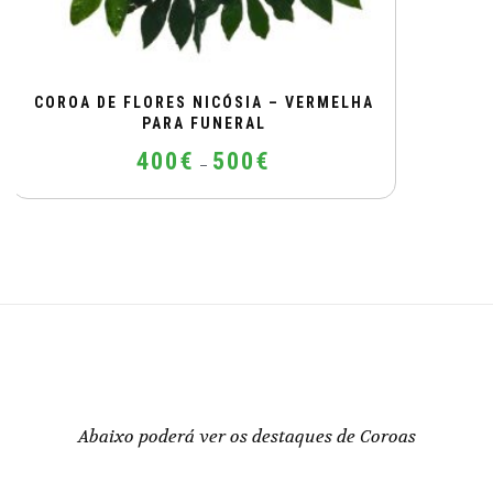
COROA DE FLORES NICÓSIA – VERMELHA
PARA FUNERAL
Price
400
€
500
€
–
range:
400€
This
through
product
500€
has
multiple
variants.
The
options
may
be
Abaixo poderá ver os destaques de Coroas
chosen
on