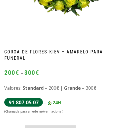
COROA DE FLORES KIEV – AMARELO PARA
FUNERAL
Price
200
€
300
€
–
range:
200€
Valores:
Standard
– 200€ |
Grande
– 300€
through
91 807 05 07
–
24H
300€
(Chamada para a rede móvel nacional)