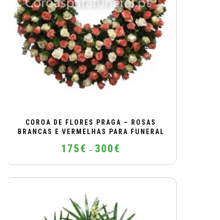
COROA DE FLORES PRAGA – ROSAS
BRANCAS E VERMELHAS PARA FUNERAL
Price
175
€
300
€
–
range:
175€
This
through
product
300€
has
multiple
variants.