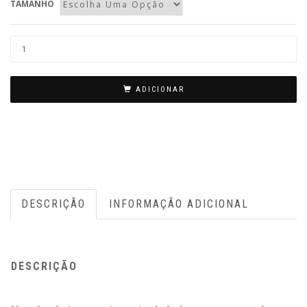
TAMANHO
Quantidade
de
Coroa
ADICIONAR
de
flores
Kiev
-
amarelo
para
DESCRIÇÃO
INFORMAÇÃO ADICIONAL
funeral
DESCRIÇÃO