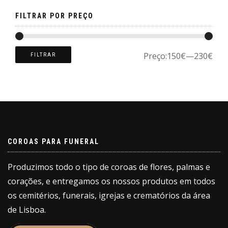
page
FILTRAR POR PREÇO
Preço:
150€
—
230€
FILTRAR
COROAS PARA FUNERAL
Produzimos todo o tipo de coroas de flores, palmas e
corações, e entregamos os nossos produtos em todos
os cemitérios, funerais, igrejas e crematórios da área
de Lisboa.