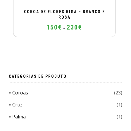
COROA DE FLORES RIGA – BRANCO E
ROSA
Price
150
€
230
€
–
range:
150€
This
through
product
230€
has
multiple
variants.
The
CATEGORIAS DE PRODUTO
options
may
Coroas
(23)
be
chosen
Cruz
(1)
on
Palma
(1)
the
product