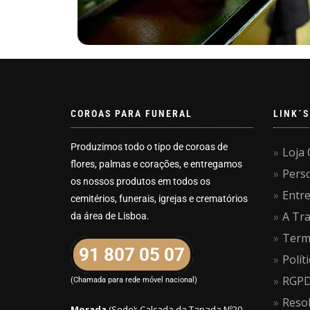
COROAS PARA FUNERAL
LINK´S
Produzimos todo o tipo de coroas de
Loja 
flores, palmas e corações, e entregamos
Pers
os nossos produtos em todos os
Entr
cemitérios, funerais, igrejas e crematórios
A Tra
da área de Lisboa.
Term
91 807 05 07
Polít
RGPD 
(Chamada para rede móvel nacional)
Resol
Morada
(Sede): Calçada da Tapada Nº20