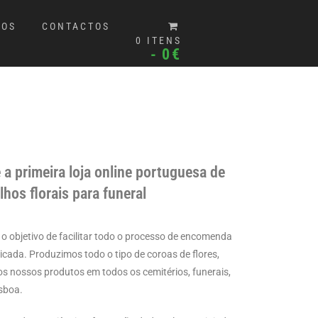
MOS
CONTACTOS
0 ITENS
0€
 a primeira loja online portuguesa de
lhos florais para funeral
 objetivo de facilitar todo o processo de encomenda
licada. Produzimos todo o tipo de coroas de flores,
s nossos produtos em todos os cemitérios, funerais,
isboa.