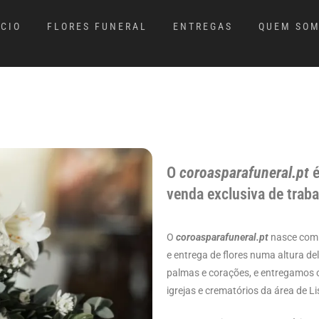
ÍCIO
FLORES FUNERAL
ENTREGAS
QUEM SO
O
coroasparafuneral.pt
é
venda exclusiva de traba
O
coroasparafuneral.pt
nasce com o
e entrega de flores numa altura de
palmas e corações, e entregamos o
igrejas e crematórios da área de L