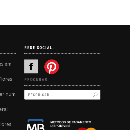
REDE SOCIAL:
es em
Flores
PROCURAR
ler num
ral:
Flores