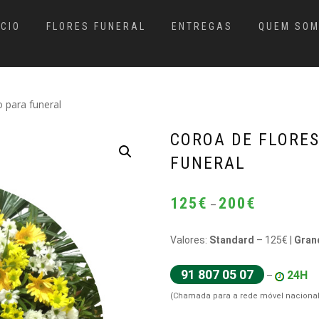
ÍCIO
FLORES FUNERAL
ENTREGAS
QUEM SO
 para funeral
COROA DE FLORE
FUNERAL
Price
125
€
200
€
–
range:
125€
Valores:
Standard
– 125€ |
Gran
through
200€
91 807 05 07
24H
–
(Chamada para a rede móvel nacional