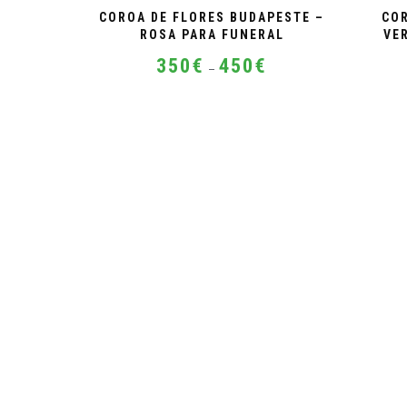
COROA DE FLORES BUDAPESTE –
COR
ROSA PARA FUNERAL
VE
Price
350
€
450
€
–
range:
350€
This
through
product
450€
has
multiple
variants.
The
options
may
be
chosen
on
the
product
page