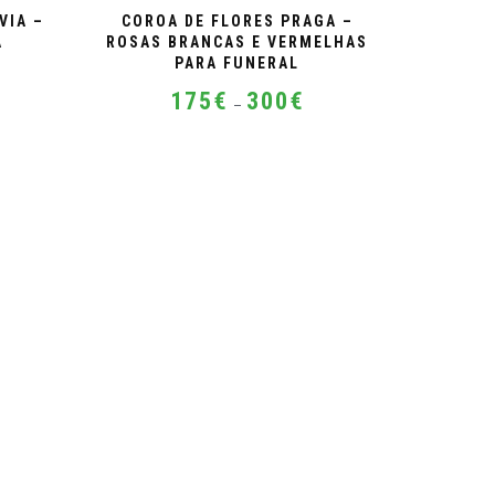
VIA –
COROA DE FLORES PRAGA –
A
ROSAS BRANCAS E VERMELHAS
PARA FUNERAL
ice
Price
nge:
175
€
300
€
–
range:
0€
175€
This
rough
through
product
0€
300€
has
multiple
variants.
The
options
may
be
chosen
on
the
product
page