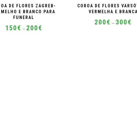
OA DE FLORES ZAGREB-
COROA DE FLORES VARSÓ
RMELHO E BRANCO PARA
VERMELHA E BRANC
FUNERAL
Pr
200
€
300
€
–
Price
ra
150
€
200
€
–
range:
20
This
150€
This
th
product
through
product
30
has
200€
has
multiple
multiple
variants.
variants.
The
The
options
options
may
may
be
be
chosen
chosen
on
on
the
the
product
product
page
page