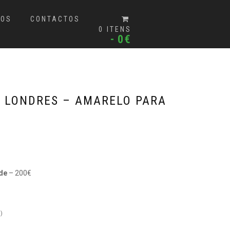
MOS
CONTACTOS
0 ITENS
0€
S LONDRES – AMARELO PARA
de
– 200€
)