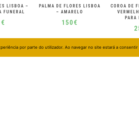
RES LISBOA
COROA DE FLORES PARIS –
COROA 
RELO
VERMELHA E BRANCA
VARSÓVIA 
PARA FUNERAL
BR
0
€
250
€
2
periência por parte do utilizador. Ao navegar no site estará a consentir 
 ÚTEIS
DESTAQUES
Online
Entrega de Coroa de Flor
Lisboa: como funciona?
onalização de Mensagem
Como fazer um Ramo de 