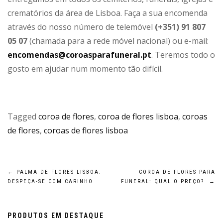
crematórios da área de Lisboa. Faça a sua encomenda
através do nosso número de telemóvel
(+351) 91 807
05 07
(chamada para a rede móvel nacional) ou e-mail:
encomendas@coroasparafuneral.pt
. Teremos todo o
gosto em ajudar num momento tão difícil.
Tagged
coroa de flores
,
coroa de flores lisboa
,
coroas
de flores
,
coroas de flores lisboa
Navegação
←
PALMA DE FLORES LISBOA:
COROA DE FLORES PARA
DESPEÇA-SE COM CARINHO
FUNERAL: QUAL O PREÇO?
→
de
artigos
PRODUTOS EM DESTAQUE