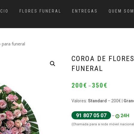
ÍCIO
FLORES FUNERAL
ENTREGAS
QUEM SO
 para funeral
COROA DE FLORES
FUNERAL
Price
200
€
350
€
–
range:
200€
Valores:
Standard
– 200€ |
Gran
through
350€
91 807 05 07
24H
–
(Chamada para a rede móvel nacional