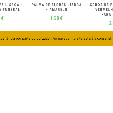
RES LISBOA
COROA DE FLORES PARIS –
COROA 
RELO
VERMELHA E BRANCA
VARSÓVIA 
PARA FUNERAL
BR
0
€
250
€
2
periência por parte do utilizador. Ao navegar no site estará a consentir 
 ÚTEIS
DESTAQUES
Online
Entrega de Coroa de Flor
Lisboa: como funciona?
onalização de Mensagem
Como fazer um Ramo de 