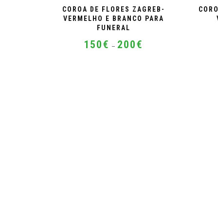
COROA DE FLORES ZAGREB-
CORO
VERMELHO E BRANCO PARA
FUNERAL
Price
150
€
200
€
–
range:
150€
This
through
product
200€
has
multiple
variants.
The
options
may
be
chosen
on
the
product
page