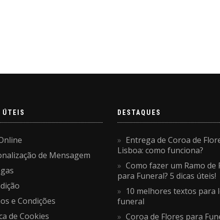
range:
200€
This
through
product
350€
has
multiple
variants.
The
options
may
be
 ÚTEIS
DESTAQUES
chosen
on
Online
Entrega de Coroa de Flor
the
Lisboa: como funciona?
onalização de Mensagem
product
Como fazer um Ramo de 
page
egas
para Funeral? 5 dicas úteis!
dição
10 melhores textos para 
os e Condições
funeral
ica de Cookies
Coroa de Flores para Fune