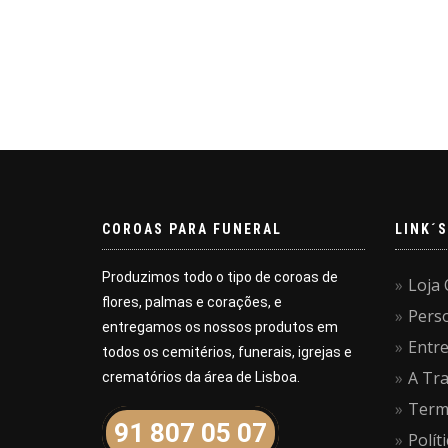
COROAS PARA FUNERAL
LINK´S
Produzimos todo o tipo de coroas de
Loja 
flores, palmas e corações, e
Pers
entregamos os nossos produtos em
Entr
todos os cemitérios, funerais, igrejas e
A Tra
crematórios da área de Lisboa.
Term
91 807 05 07
Polít