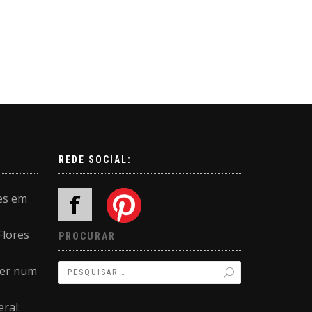
REDE SOCIAL:
es em
Flores
PROCURAR
ler num
ral: