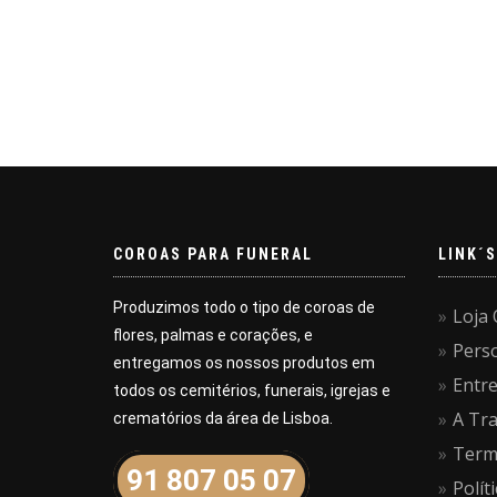
COROAS PARA FUNERAL
LINK´S
Produzimos todo o tipo de coroas de
Loja 
flores, palmas e corações, e
Pers
entregamos os nossos produtos em
Entr
todos os cemitérios, funerais, igrejas e
A Tra
crematórios da área de Lisboa.
Term
91 807 05 07
Polít