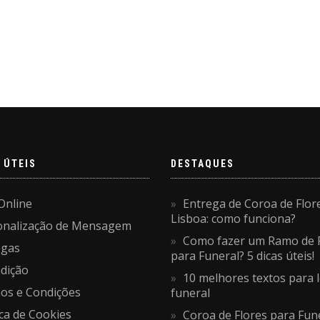
range:
125€
This
through
product
175€
has
multiple
variants.
The
options
may
be
 ÚTEIS
DESTAQUES
chosen
on
Online
Entrega de Coroa de Flor
the
Lisboa: como funciona?
onalização de Mensagem
product
Como fazer um Ramo de 
page
egas
para Funeral? 5 dicas úteis!
dição
10 melhores textos para 
os e Condições
funeral
ica de Cookies
Coroa de Flores para Fune