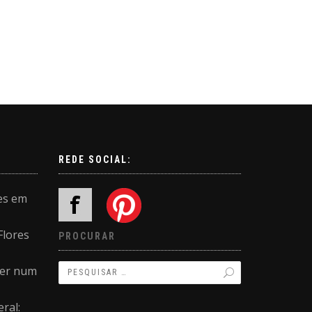
REDE SOCIAL:
es em
Flores
PROCURAR
ler num
ral: