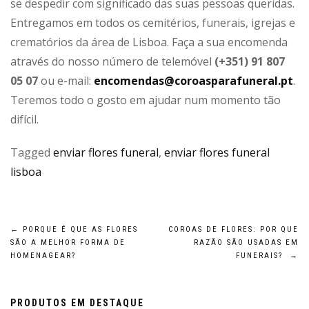
se despedir com significado das suas pessoas queridas.
Entregamos em todos os cemitérios, funerais, igrejas e
crematórios da área de Lisboa. Faça a sua encomenda
através do nosso número de telemóvel
(+351) 91 807
05 07
ou e-mail:
encomendas@coroasparafuneral.pt
.
Teremos todo o gosto em ajudar num momento tão
difícil.
Tagged
enviar flores funeral
,
enviar flores funeral
lisboa
Navegação
←
PORQUE É QUE AS FLORES
COROAS DE FLORES: POR QUE
SÃO A MELHOR FORMA DE
RAZÃO SÃO USADAS EM
HOMENAGEAR?
FUNERAIS?
→
de
artigos
PRODUTOS EM DESTAQUE