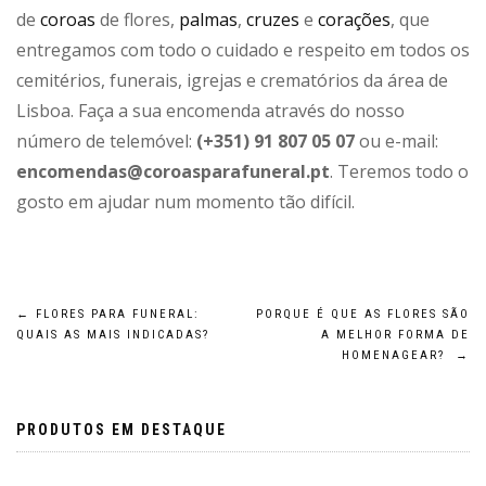
de
coroas
de flores,
palmas
,
cruzes
e
corações
, que
entregamos com todo o cuidado e respeito em todos os
cemitérios, funerais, igrejas e crematórios da área de
Lisboa. Faça a sua encomenda através do nosso
número de telemóvel:
(+351) 91 807 05 07
ou e-mail:
encomendas@coroasparafuneral.pt
. Teremos todo o
gosto em ajudar num momento tão difícil.
Navegação
←
FLORES PARA FUNERAL:
PORQUE É QUE AS FLORES SÃO
QUAIS AS MAIS INDICADAS?
A MELHOR FORMA DE
HOMENAGEAR?
→
de
artigos
PRODUTOS EM DESTAQUE