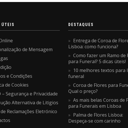
 ÚTEIS
DESTAQUES
Online
Entrega de Coroa de Flor
Lisboa: como funciona?
onalização de Mensagem
Como fazer um Ramo de 
egas
para Funeral? 5 dicas úteis!
dição
10 melhores textos para 
os e Condições
funeral
ica de Cookies
Coroa de Flores para Fune
Qual o preço?
– Segurança e Privacidade
As mais belas Coroas de 
ução Alternativa de Litigios
para Funerais em Lisboa
 de Reclamações Eletrónico
Palma de Flores Lisboa:
actos
Despeça-se com carinho