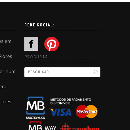
REDE SOCIAL:
es em
Flores
PROCURAR
ler num
ral:
Flores