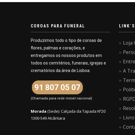
COROAS PARA FUNERAL
LINK´S
Produzimos todo o tipo de coroas de
Loja 
flores, palmas e corações, e
Pers
entregamos os nossos produtos em
Entr
todos os cemitérios, funerais, igrejas e
A Tra
crematórios da área de Lisboa.
Term
91 807 05 07
Polít
RGPD 
(Chamada para rede móvel nacional)
Resol
Morada
(Sede): Calçada da Tapada Nº20
Livro
1300-549 Alcântara
Cont