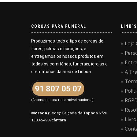
COROAS PARA FUNERAL
LINK´S
Produzimos todo o tipo de coroas de
Loja 
flores, palmas e corações, e
Pers
entregamos os nossos produtos em
Entr
todos os cemitérios, funerais, igrejas e
A Tra
crematórios da área de Lisboa.
Term
91 807 05 07
Polít
RGPD 
(Chamada para rede móvel nacional)
Resol
Morada
(Sede): Calçada da Tapada Nº20
Livro
1300-549 Alcântara
Cont