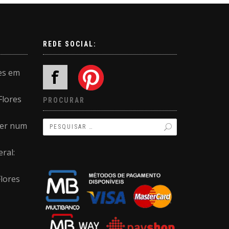
REDE SOCIAL:
es em
Flores
PROCURAR
ler num
ral:
Flores