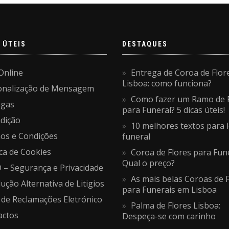
 ÚTEIS
DESTAQUES
Online
Entrega de Coroa de Flor
Lisboa: como funciona?
onalização de Mensagem
Como fazer um Ramo de 
egas
para Funeral? 5 dicas úteis!
dição
10 melhores textos para 
os e Condições
funeral
ica de Cookies
Coroa de Flores para Fune
Qual o preço?
– Segurança e Privacidade
As mais belas Coroas de 
ução Alternativa de Litigios
para Funerais em Lisboa
 de Reclamações Eletrónico
Palma de Flores Lisboa:
actos
Despeça-se com carinho