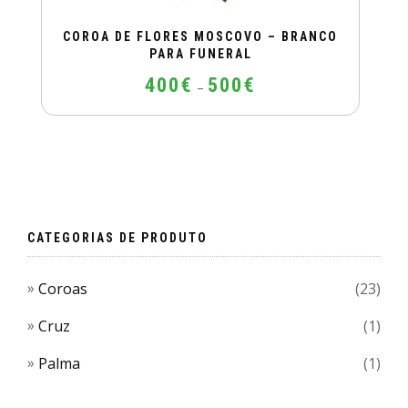
COROA DE FLORES MOSCOVO – BRANCO
PARA FUNERAL
Price
400
€
500
€
–
range:
400€
This
through
product
500€
has
multiple
variants.
The
CATEGORIAS DE PRODUTO
options
may
Coroas
(23)
be
chosen
Cruz
(1)
on
Palma
(1)
the
product