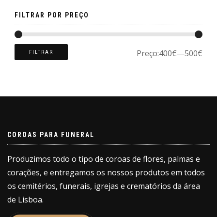
page
FILTRAR POR PREÇO
Preço:
400€
—
500€
FILTRAR
COROAS PARA FUNERAL
Produzimos todo o tipo de coroas de flores, palmas e
corações, e entregamos os nossos produtos em todos
os cemitérios, funerais, igrejas e crematórios da área
de Lisboa.