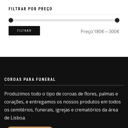
page
FILTRAR POR PREÇO
Preço:
180€
—
300€
FILTRAR
COROAS PARA FUNERAL
Produzimos todo o tipo de coroas de flores, palmas e
corações, e entregamos os nossos produtos em todos
os cemitérios, funerais, igrejas e crematórios da área
de Lisboa.