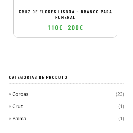
CRUZ DE FLORES LISBOA – BRANCO PARA
FUNERAL
Price
110
€
200
€
–
range:
110€
This
through
product
200€
has
multiple
variants.
The
CATEGORIAS DE PRODUTO
options
may
Coroas
(23)
be
chosen
Cruz
(1)
on
Palma
(1)
the
product