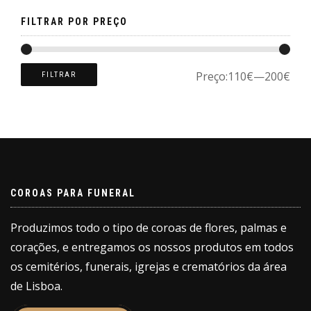
page
FILTRAR POR PREÇO
Preço:
110€
—
200€
FILTRAR
COROAS PARA FUNERAL
Produzimos todo o tipo de coroas de flores, palmas e
corações, e entregamos os nossos produtos em todos
os cemitérios, funerais, igrejas e crematórios da área
de Lisboa.