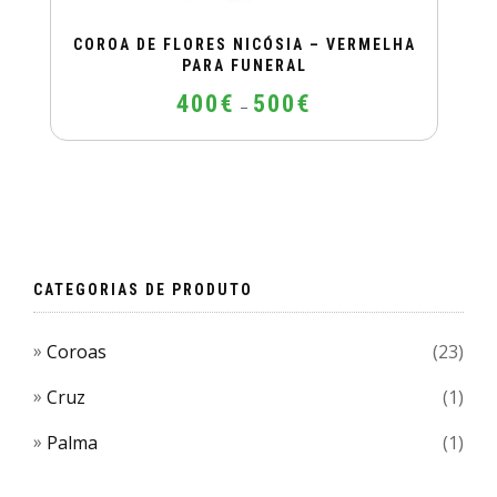
COROA DE FLORES NICÓSIA – VERMELHA
PARA FUNERAL
Price
400
€
500
€
–
range:
400€
This
through
product
500€
has
multiple
variants.
The
CATEGORIAS DE PRODUTO
options
may
Coroas
(23)
be
chosen
Cruz
(1)
on
Palma
(1)
the
product