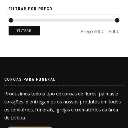
page
FILTRAR POR PREÇO
Preço:
400€
—
500€
FILTRAR
COROAS PARA FUNERAL
Produzimos todo o tipo de coroas de flores, palmas e
corações, e entregamos os nossos produtos em todos
os cemitérios, funerais, igrejas e crematórios da área
de Lisboa.