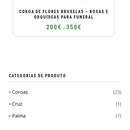
COROA DE FLORES BRUXELAS – ROSAS E
ORQUÍDEAS PARA FUNERAL
Price
200
€
350
€
–
range:
200€
This
through
product
350€
has
multiple
variants.
The
CATEGORIAS DE PRODUTO
options
may
Coroas
(23)
be
chosen
Cruz
(1)
on
Palma
(1)
the
product