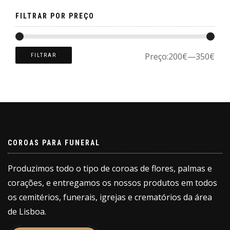
page
FILTRAR POR PREÇO
Preço:
200€
—
350€
FILTRAR
COROAS PARA FUNERAL
Produzimos todo o tipo de coroas de flores, palmas e
corações, e entregamos os nossos produtos em todos
os cemitérios, funerais, igrejas e crematórios da área
de Lisboa.