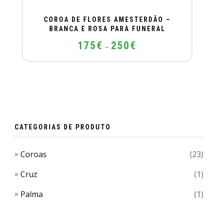
COROA DE FLORES AMESTERDÃO –
BRANCA E ROSA PARA FUNERAL
Price
175
€
250
€
–
range:
175€
This
through
product
250€
has
multiple
variants.
The
CATEGORIAS DE PRODUTO
options
may
Coroas
(23)
be
chosen
Cruz
(1)
on
Palma
(1)
the
product