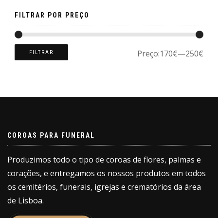
page
FILTRAR POR PREÇO
Preço:
170€
—
250€
FILTRAR
COROAS PARA FUNERAL
Produzimos todo o tipo de coroas de flores, palmas e
corações, e entregamos os nossos produtos em todos
os cemitérios, funerais, igrejas e crematórios da área
de Lisboa.